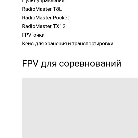
Пульт управления:
RadioMaster T8L
RadioMaster Pocket
RadioMaster TX12
FPV-очки
Кейс для хранения и транспортировки
FPV для соревнований