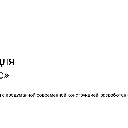
для
с»
 с продуманной современной конструкцией, разработанн